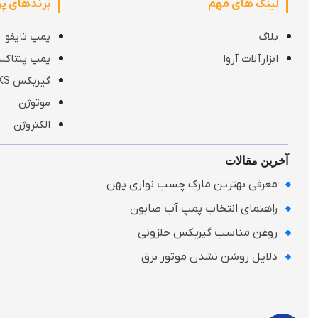
لینک های مهم
برندهای پ
ربات:
بلاگ
پمپ تایفو
ابزارآلات آروا
پمپ پنتاک
گیربکس KS
موتوژن
الکتروژن
آخرین مقالات
معرفی بهترین مارک چسب نواری پهن
راهنمای انتخاب پمپ آب صابون
روغن مناسب گیربکس حلزونی
دلایل روشن نشدن موتور برق