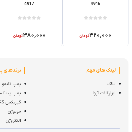
4917
4916
۳۸۰,۰۰۰
۳۲۰,۰۰۰
تومان
تومان
لینک های مهم
برندهای پ
ربات:
بلاگ
پمپ تایفو
ابزارآلات آروا
پمپ پنتاک
گیربکس KS
موتوژن
الکتروژن