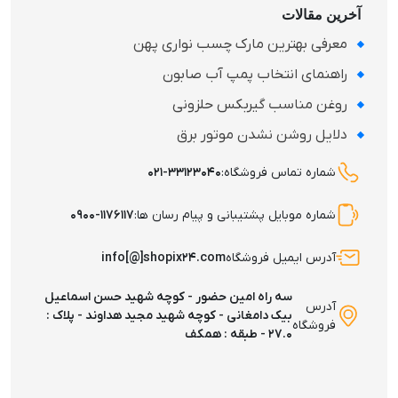
آخرین مقالات
معرفی بهترین مارک چسب نواری پهن
راهنمای انتخاب پمپ آب صابون
روغن مناسب گیربکس حلزونی
دلایل روشن نشدن موتور برق
شماره تماس فروشگاه:
۰۲۱-۳۳۱۲۳۰۴۰
شماره موبایل پشتیبانی و پیام رسان ها:
۰۹۰۰-۱۱۷۶۱۱۷
آدرس ایمیل فروشگاه
info[@]shopix۲۴.com
سه راه امین حضور - کوچه شهید حسن اسماعیل
آدرس
بیک دامغانی - کوچه شهید مجید هداوند - پلاک :
فروشگاه
۲۷.۰ - طبقه : همکف