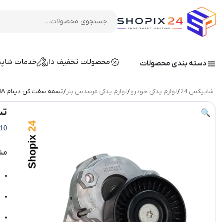
محصولات تخفیف دار
خدمات شاپ
دسته بندی محصولات
شاپیکس 24
/
لوازم یدکی خودرو
/
لوازم یدکی مرسدس بنز
/ تسمه سفت‌ کن دینام INA اصل مرسدس بنز مدل 534006710
تسمه
🔍
10
مش