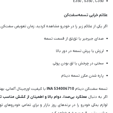
E350 , S350 , C350
علائم خرابی تسمه‌سفت‌کن
اگر یکی از علائم زیر را در خودرو مشاهده کردید، زمان تعویض سفت‌کن 
صدای جیرجیر یا تق‌تق از قسمت تسمه
لرزش یا پرش تسمه در دور بالا
سختی در چرخش یا لق بودن پولی
پاره شدن مکرر تسمه دینام
تسمه‌ سفت‌کن دینام
INA 534006710
با کیفیت اورجینال آلمانی، ب
اگر به دنبال
عملکرد بی‌صدا، دوام بالا و اطمینان از کشش مناسب 
لوازم یدکی خودرو را در برندهای روز بازار و برای تمامی خودروهای 