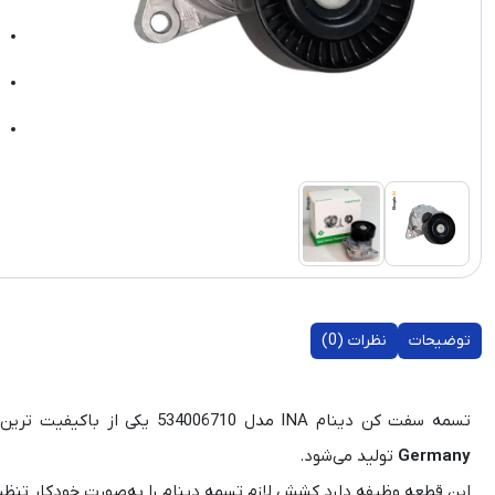
توضیحات
نظرات (0)
تسمه سفت‌ کن دینام INA مدل 534006710 یکی از باکیفیت‌ ترین و دقیق‌ترین قطعات سیستم تسمه دینام است که توسط شرکت معتبر
Germany
تولید می‌شود.
این قطعه وظیفه دارد کشش لازم تسمه دینام را به‌صورت خودکار تنظیم