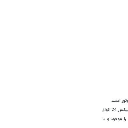
تور است.
هستید، این محصول انتخابی حرفه‌ای و مطمئن است. فروشگاه شاپیکس 24 انواع
و BMW، فیات را موجود و با