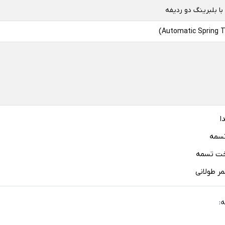
ا بلبرینگ دو ردیفه
ا
تسمه
ت تسمه
مر طولانی
: