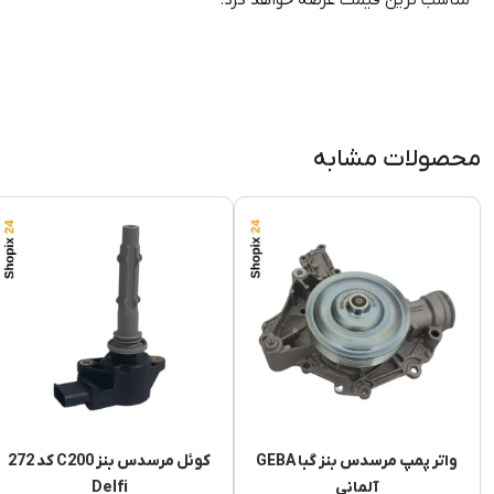
مناسب ترین قیمت عرضه خواهد کرد.
محصولات مشابه
واتر پمپ مرسدس بنز گبا GEBA
کوئل مرسدس بنز C200 کد 272
آلمانی
Delfi