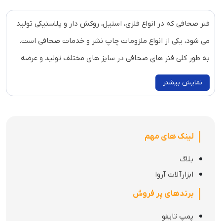
فنر صحافی که در انواع فلزی، استیل، روکش دار و پلاستیکی تولید
می شود، یکی از انواع ملزومات چاپ نشر و خدمات صحافی است.
به طور کلی فنر های صحافی در سایز های مختلف تولید و عرضه
می شوند. یکی از برندهای مطرح در زمینه تولید این محصولات
نمایش بیشتر
شرکت رویان است.
فروشگاه شاپیکس 24
به طور مستقیم و بدون واسطه انواع فنر
صحافی رویان را با قیمت مناسب و با بالاترین کیفیت در سایز و
لینک های مهم
انواع مختلف موجود و تقدیم مصرف کنندگان عزیز خواهد کرد. شما
بلاگ
عزیزان می توانید جهت سفارش و همچنین دریافت مشاوره فنی با
ابزارآلات آروا
همکاران ما در این فروشگاه در تماس باشید.
برندهای پر فروش
فروش عمده فنر صحافی رویان در شاپیکس 24
پمپ تایفو