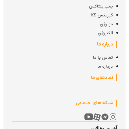
همان طور که در اول محتوا ذکر شد فروشگاه شاپیکس 24 بدون
پمپ پنتاکس
واسطه و به صورت مستقیم انواع فنر صحافی تولید شده در شرکت
گیربکس KS
رویان را به صورت عمده با قیمت کاملا مناسب و با کیفیت بالا
موتوژن
ارائه خواهد کرد. شما عزیزان می توانید در جدول زیر سایز، نوع و
الکتروژن
قیمت این محصولات را مشاهده نمایید.
درباره ما
تماس با ما
درباره ما
نمادهای ما
شبکه های اجتماعی
آخرین مقالات