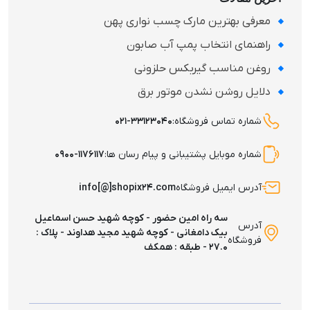
معرفی بهترین مارک چسب نواری پهن
راهنمای انتخاب پمپ آب صابون
روغن مناسب گیربکس حلزونی
دلایل روشن نشدن موتور برق
شماره تماس فروشگاه:
۰۲۱-۳۳۱۲۳۰۴۰
جدول سایز بندی و قیمت فنر مارپیچ
شماره موبایل پشتیبانی و پیام رسان ها:
۰۹۰۰-۱۱۷۶۱۱۷
تعداد در جعبه
تعداد در جعبه
قیمت تکی
آدرس ایمیل فروشگاه
info[@]shopix۲۴.com
سایز
استیل
روکش‌دار
(تومان)
سه راه امین حضور - کوچه شهید حسن اسماعیل
آدرس
2000
300
400
8
بیک دامغانی - کوچه شهید مجید هداوند - پلاک :
فروشگاه
۲۷.۰ - طبقه : همکف
2500
200
300
10
3000
150
200
12